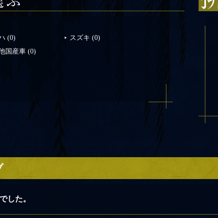
ハ
(0)
スズキ
(0)
他国産車
(0)
プ
でした。