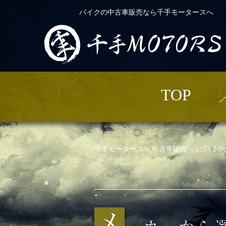
バイクの中古車販売なら千手モータースへ
TOP
千手モータース
>
中古車販売
>
125～249c